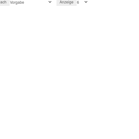
nach
Anzeige
henk suchen. Die Motivkarte trägt eine
it steht. So entsteht ein Geschenk, das
che Überraschung sein, zum Jahrestag
 Zukunft. Auch als spontanes Geschenk
 Liebesbotschaft wird daraus ein
You Goldbarren zeigt, dass der