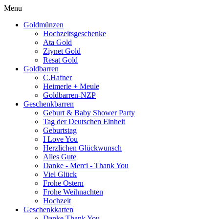
Menü schließen
Menu
Goldmünzen
Hochzeitsgeschenke
Ata Gold
Ziynet Gold
Resat Gold
Goldbarren
C.Hafner
Heimerle + Meule
Goldbarren-NZP
Geschenkbarren
Geburt & Baby Shower Party
Tag der Deutschen Einheit
Geburtstag
I Love You
Herzlichen Glückwunsch
Alles Gute
Danke - Merci - Thank You
Viel Glück
Frohe Ostern
Frohe Weihnachten
Hochzeit
Geschenkkarten
Danke Thank You