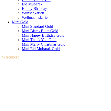
Eid Mubarak
Happy Birthday
Wunschkarten
Weihnachtskarten
Mini Gold
Mini Standard Gold
Mini Blatt - Blüte Gold
Mini Happy Birthday Gold
Mini Thank You Gold
Mini Merry Christmas Gold
Mini Eid Mubarak Gold
Warenkorb schließen
Warenkorb