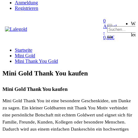
Anmeldung
Registrieren
0
Wa
Artikel
0
ist
-
leer
0,00€
Startseite
Mini Gold
Mini Thank You Gold
Mini Gold Thank You kaufen
Mini Gold Thank You kaufen
Mini Gold Thank You ist eine besondere Geschenkidee, um Danke
zu sagen. Ein kleiner Goldbarren mit Thank You Motiv verbindet
eine persönliche Botschaft mit echtem Goldwert und eignet sich für
Familie, Freunde, Kunden, Kollegen oder besondere Menschen.
Dadurch wird aus einem einfachen Dankeschön ein hochwertiges
Geschenk mit bleibender Bedeutung.