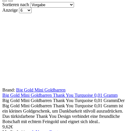
Sortieren nach
Kleiner Goldbarren als Dankeschön Geschenk
Anzeige
Ein Mini Goldbarren als Dankeschön ist eine hochwertige
Alternative zu klassischen Aufmerksamkeiten. Er bleibt langfristig
erhalten und zeigt Wertschätzung auf eine edle und bleibende Weise.
Besonders wenn Sie sich für Hilfe, Unterstützung, Zusammenarbeit
oder Vertrauen bedanken möchten, ist ein kleines Goldgeschenk eine
besondere Wahl. Es wirkt persönlich, wertvoll und bleibt auch nach
dem Anlass erhalten.
Goldgeschenk für Kunden, Freunde und Familie
Mini Gold Thank You kann privat oder geschäftlich verschenkt
Big Gold Mini Goldbarren Thank You Turquoise 0,01 Gramm
werden. Es passt als Dankeschön für Unterstützung,
Brand:
Big Gold Mini Goldbarren
Big Gold Mini Goldbarren Thank You Turquoise 0,01 Gramm
Zusammenarbeit, Freundschaft, Hilfe oder besondere Leistungen.
Big Gold Mini Goldbarren Thank You Turquoise 0,01 GrammDer
Durch das kleine Format lässt sich der Goldbarren leicht überreichen
Big Gold Mini Goldbarren Thank You Turquoise 0,01 Gramm ist
und wirkt trotzdem hochwertig, persönlich und wertbeständig.
ein kleines Goldgeschenk, um Dankbarkeit stilvoll auszudrücken.
Das türkisfarbene Thank You Design verbindet eine freundliche
Gerade für Kunden, Freunde oder Familie ist ein kleines
Botschaft mit echtem Feingold und eignet sich ideal..
Goldgeschenk eine besondere Form der Anerkennung.
9,62€