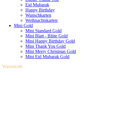
Eid Mubarak
Happy Birthday
Wunschkarten
Weihnachtskarten
Mini Gold
Mini Standard Gold
Mini Blatt - Blüte Gold
Mini Happy Birthday Gold
Mini Thank You Gold
Mini Merry Christmas Gold
Mini Eid Mubarak Gold
Warenkorb schließen
Warenkorb