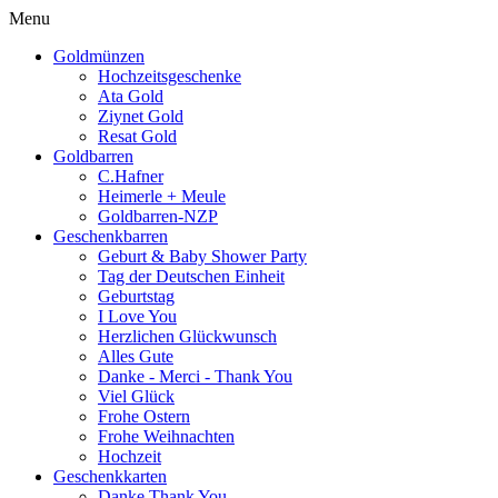
Menü schließen
Menu
Goldmünzen
Hochzeitsgeschenke
Ata Gold
Ziynet Gold
Resat Gold
Goldbarren
C.Hafner
Heimerle + Meule
Goldbarren-NZP
Geschenkbarren
Geburt & Baby Shower Party
Tag der Deutschen Einheit
Geburtstag
I Love You
Herzlichen Glückwunsch
Alles Gute
Danke - Merci - Thank You
Viel Glück
Frohe Ostern
Frohe Weihnachten
Hochzeit
Geschenkkarten
Danke Thank You