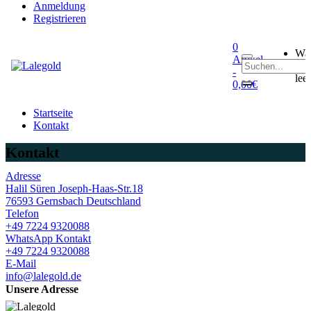
Anmeldung
Registrieren
0
Wa
Artikel
0
ist
-
leer
0,00€
Startseite
Kontakt
Kontakt
Adresse
Halil Süren Joseph-Haas-Str.18
76593 Gernsbach Deutschland
Telefon
+49 7224 9320088
WhatsApp Kontakt
+49 7224 9320088
E-Mail
info@lalegold.de
Unsere Adresse