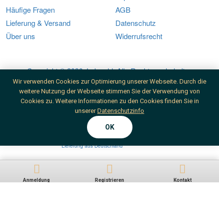
Häufige Fragen
AGB
Lieferung & Versand
Datenschutz
Über uns
Widerrufsrecht
Copyright © 2026, Lalegold, Alle Rechte vorbehalten
Wir verwenden Cookies zur Optimierung unserer Webseite. Durch die
weitere Nutzung der Webseite stimmen Sie der Verwendung von
Cookies zu. Weitere Informationen zu den Cookies finden Sie in
unserer
Datenschutzinfo
OK
Überweisung
SSL-Verschlüsselung
Versicherter Versand
Lieferung aus Deutschland
Anmeldung
Registrieren
Kontakt