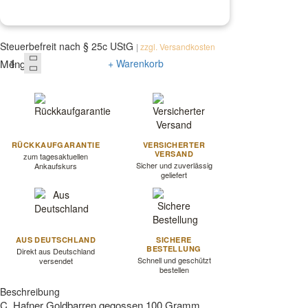
Steuerbefreit nach § 25c UStG
|
zzgl. Versandkosten
Menge
+ Warenkorb
RÜCKKAUFGARANTIE
VERSICHERTER
VERSAND
zum tagesaktuellen
Sicher und zuverlässig
Ankaufskurs
geliefert
AUS DEUTSCHLAND
SICHERE
BESTELLUNG
Direkt aus Deutschland
Schnell und geschützt
versendet
bestellen
Beschreibung
C. Hafner Goldbarren gegossen 100 Gramm