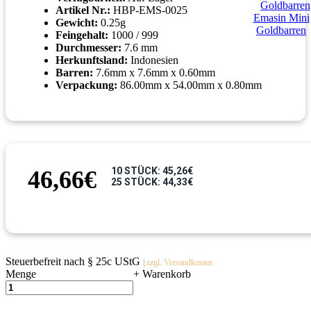
Artikel Nr.:
HBP-EMS-0025
Emasin Mini
Gewicht:
0.25g
Goldbarren
Feingehalt:
1000 / 999
Durchmesser:
7.6 mm
Herkunftsland:
Indonesien
Barren:
7.6mm x 7.6mm x 0.60mm
Verpackung:
86.00mm x 54.00mm x 0.80mm
10 STÜCK: 45,26€
46,66€
25 STÜCK: 44,33€
Steuerbefreit nach § 25c UStG
|
zzgl. Versandkosten
Menge
+ Warenkorb