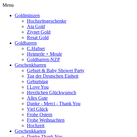
Menü schließen
Menu
Goldmünzen
Hochzeitsgeschenke
Ata Gold
Ziynet Gold
Resat Gold
Goldbarren
C.Hafner
Heimerle + Meule
Goldbarren-NZP
Geschenkbarren
Geburt & Baby Shower Party
Tag der Deutschen Einheit
Geburtstag
I Love You
Herzlichen Glückwunsch
Alles Gute
Danke - Merci - Thank You
Viel Glück
Frohe Ostern
Frohe Weihnachten
Hochzeit
Geschenkkarten
Danke Thank You