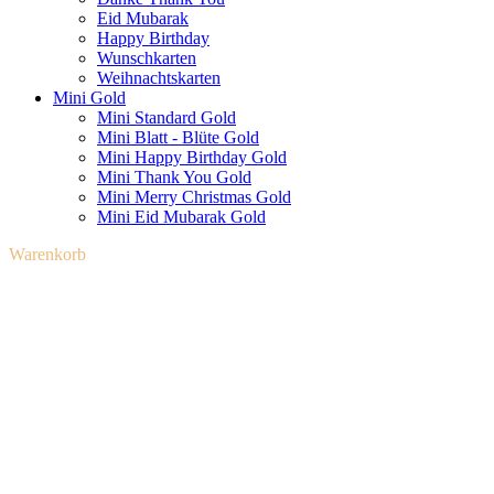
Eid Mubarak
Happy Birthday
Wunschkarten
Weihnachtskarten
Mini Gold
Mini Standard Gold
Mini Blatt - Blüte Gold
Mini Happy Birthday Gold
Mini Thank You Gold
Mini Merry Christmas Gold
Mini Eid Mubarak Gold
Warenkorb schließen
Warenkorb